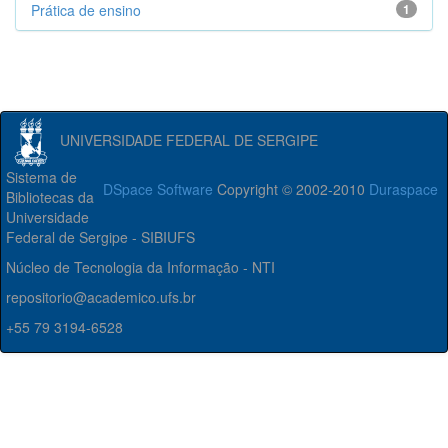
Prática de ensino
1
UNIVERSIDADE FEDERAL DE SERGIPE
Sistema de
DSpace Software
Copyright © 2002-2010
Duraspace
Bibliotecas da
Universidade
Federal de Sergipe - SIBIUFS
Núcleo de Tecnologia da Informação - NTI
repositorio@academico.ufs.br
+55 79 3194-6528