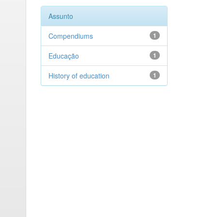
Assunto
Compendiums
1
Educação
1
History of education
1