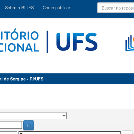
Sobre o RIUFS
Como publicar
al de Sergipe - RI/UFS