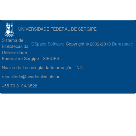
UNIVERSIDADE FEDERAL DE SERGIPE
Sistema de
DSpace Software
Copyright © 2002-2010
Duraspace
Bibliotecas da
Universidade
Federal de Sergipe - SIBIUFS
Núcleo de Tecnologia da Informação - NTI
repositorio@academico.ufs.br
+55 79 3194-6528