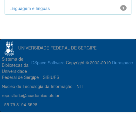
Linguagem e línguas
1
UNIVERSIDADE FEDERAL DE SERGIPE
Sistema de
DSpace Software
Copyright © 2002-2010
Duraspace
Bibliotecas da
Universidade
Federal de Sergipe - SIBIUFS
Núcleo de Tecnologia da Informação - NTI
repositorio@academico.ufs.br
+55 79 3194-6528