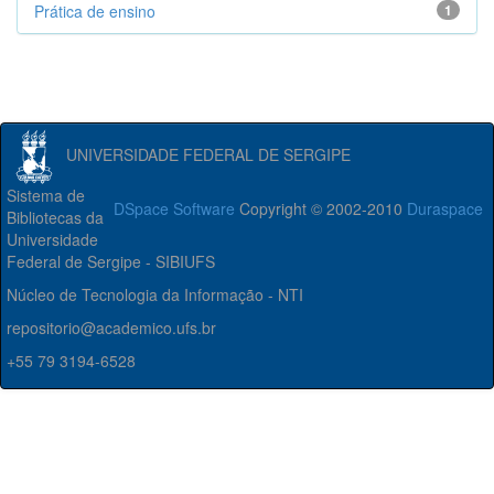
Prática de ensino
1
UNIVERSIDADE FEDERAL DE SERGIPE
Sistema de
DSpace Software
Copyright © 2002-2010
Duraspace
Bibliotecas da
Universidade
Federal de Sergipe - SIBIUFS
Núcleo de Tecnologia da Informação - NTI
repositorio@academico.ufs.br
+55 79 3194-6528