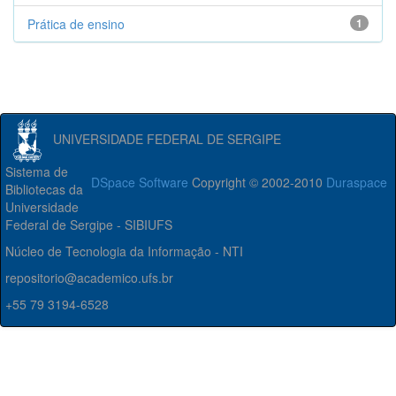
Prática de ensino
1
UNIVERSIDADE FEDERAL DE SERGIPE
Sistema de
DSpace Software
Copyright © 2002-2010
Duraspace
Bibliotecas da
Universidade
Federal de Sergipe - SIBIUFS
Núcleo de Tecnologia da Informação - NTI
repositorio@academico.ufs.br
+55 79 3194-6528