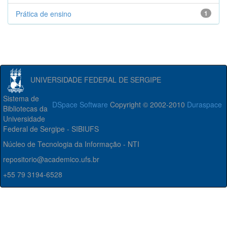
Prática de ensino
1
UNIVERSIDADE FEDERAL DE SERGIPE
Sistema de
DSpace Software
Copyright © 2002-2010
Duraspace
Bibliotecas da
Universidade
Federal de Sergipe - SIBIUFS
Núcleo de Tecnologia da Informação - NTI
repositorio@academico.ufs.br
+55 79 3194-6528