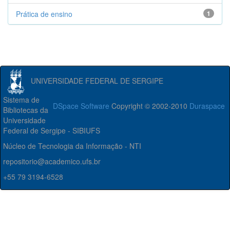
Prática de ensino
1
UNIVERSIDADE FEDERAL DE SERGIPE
Sistema de
DSpace Software
Copyright © 2002-2010
Duraspace
Bibliotecas da
Universidade
Federal de Sergipe - SIBIUFS
Núcleo de Tecnologia da Informação - NTI
repositorio@academico.ufs.br
+55 79 3194-6528