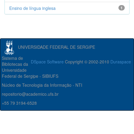
Ensino de língua inglesa
1
UNIVERSIDADE FEDERAL DE SERGIPE
Sistema de
DSpace Software
Copyright © 2002-2010
Duraspace
Bibliotecas da
Universidade
Federal de Sergipe - SIBIUFS
Núcleo de Tecnologia da Informação - NTI
repositorio@academico.ufs.br
+55 79 3194-6528