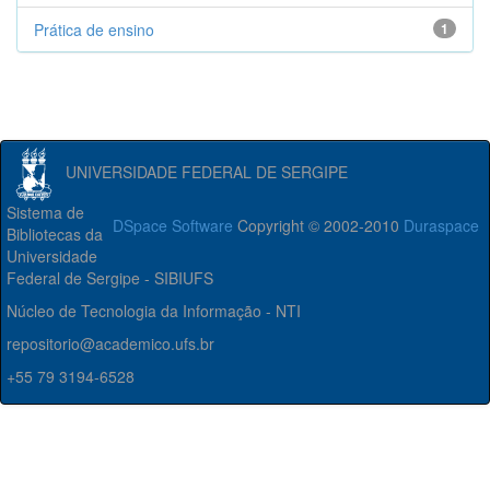
Prática de ensino
1
UNIVERSIDADE FEDERAL DE SERGIPE
Sistema de
DSpace Software
Copyright © 2002-2010
Duraspace
Bibliotecas da
Universidade
Federal de Sergipe - SIBIUFS
Núcleo de Tecnologia da Informação - NTI
repositorio@academico.ufs.br
+55 79 3194-6528