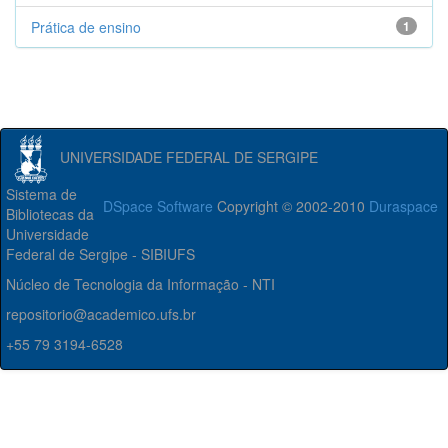
Prática de ensino
1
UNIVERSIDADE FEDERAL DE SERGIPE
Sistema de
DSpace Software
Copyright © 2002-2010
Duraspace
Bibliotecas da
Universidade
Federal de Sergipe - SIBIUFS
Núcleo de Tecnologia da Informação - NTI
repositorio@academico.ufs.br
+55 79 3194-6528