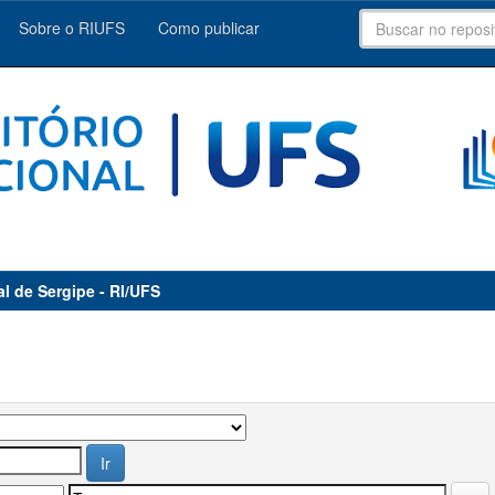
Sobre o RIUFS
Como publicar
al de Sergipe - RI/UFS