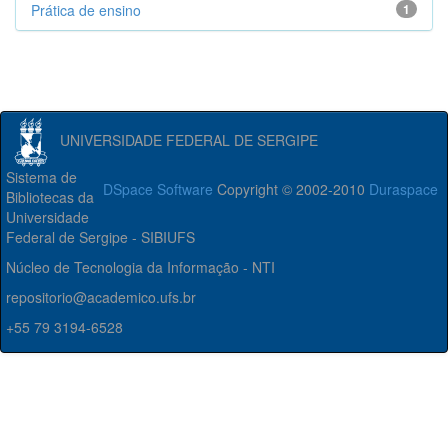
Prática de ensino
1
UNIVERSIDADE FEDERAL DE SERGIPE
Sistema de
DSpace Software
Copyright © 2002-2010
Duraspace
Bibliotecas da
Universidade
Federal de Sergipe - SIBIUFS
Núcleo de Tecnologia da Informação - NTI
repositorio@academico.ufs.br
+55 79 3194-6528