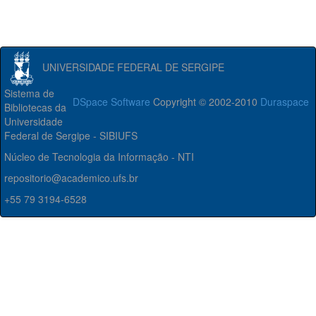
UNIVERSIDADE FEDERAL DE SERGIPE
Sistema de
DSpace Software
Copyright © 2002-2010
Duraspace
Bibliotecas da
Universidade
Federal de Sergipe - SIBIUFS
Núcleo de Tecnologia da Informação - NTI
repositorio@academico.ufs.br
+55 79 3194-6528