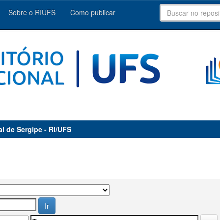
Sobre o RIUFS
Como publicar
al de Sergipe - RI/UFS