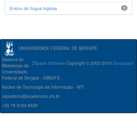
Ensino de língua inglesa
1
UNIVERSIDADE FEDERAL DE SERGIPE
Sistema de
DSpace Software
Copyright © 2002-2010
Duraspace
Bibliotecas da
Universidade
Federal de Sergipe - SIBIUFS
Núcleo de Tecnologia da Informação - NTI
repositorio@academico.ufs.br
+55 79 3194-6528