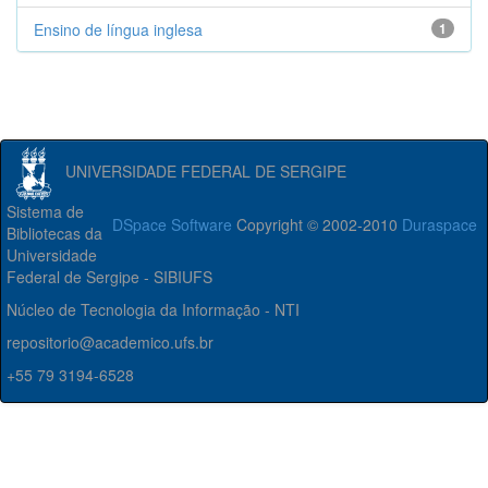
Ensino de língua inglesa
1
UNIVERSIDADE FEDERAL DE SERGIPE
Sistema de
DSpace Software
Copyright © 2002-2010
Duraspace
Bibliotecas da
Universidade
Federal de Sergipe - SIBIUFS
Núcleo de Tecnologia da Informação - NTI
repositorio@academico.ufs.br
+55 79 3194-6528