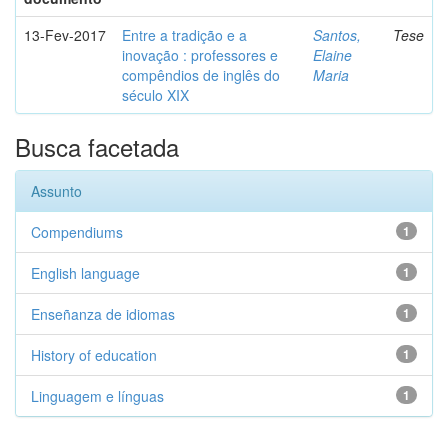
13-Fev-2017
Entre a tradição e a
Santos,
Tese
inovação : professores e
Elaine
compêndios de inglês do
Maria
século XIX
Busca facetada
Assunto
Compendiums
1
English language
1
Enseñanza de idiomas
1
History of education
1
Linguagem e línguas
1