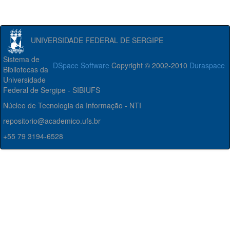
UNIVERSIDADE FEDERAL DE SERGIPE
Sistema de
DSpace Software
Copyright © 2002-2010
Duraspace
Bibliotecas da
Universidade
Federal de Sergipe - SIBIUFS
Núcleo de Tecnologia da Informação - NTI
repositorio@academico.ufs.br
+55 79 3194-6528