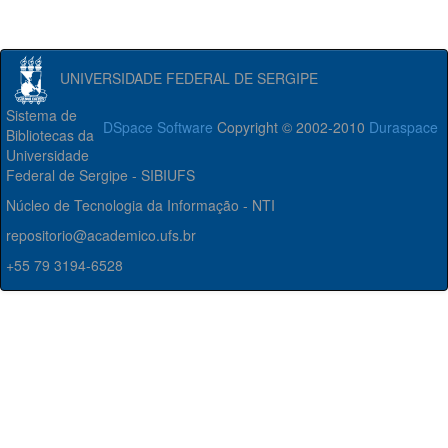
UNIVERSIDADE FEDERAL DE SERGIPE
Sistema de
DSpace Software
Copyright © 2002-2010
Duraspace
Bibliotecas da
Universidade
Federal de Sergipe - SIBIUFS
Núcleo de Tecnologia da Informação - NTI
repositorio@academico.ufs.br
+55 79 3194-6528