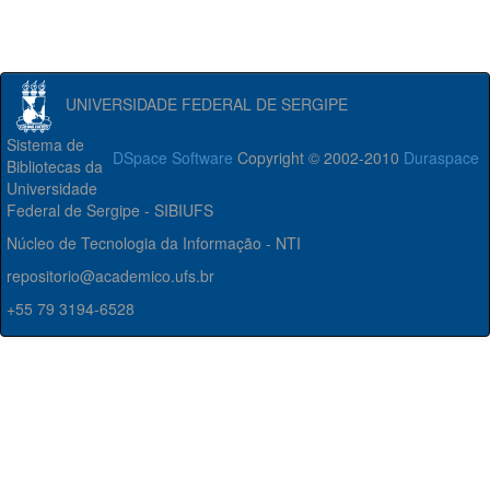
UNIVERSIDADE FEDERAL DE SERGIPE
Sistema de
DSpace Software
Copyright © 2002-2010
Duraspace
Bibliotecas da
Universidade
Federal de Sergipe - SIBIUFS
Núcleo de Tecnologia da Informação - NTI
repositorio@academico.ufs.br
+55 79 3194-6528