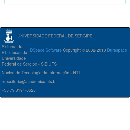
UNIVERSIDADE FEDERAL DE SERGIPE
Sistema de
DSpace Software
Copyright © 2002-2010
Duraspace
Bibliotecas da
Universidade
Federal de Sergipe - SIBIUFS
Núcleo de Tecnologia da Informação - NTI
repositorio@academico.ufs.br
+55 79 3194-6528