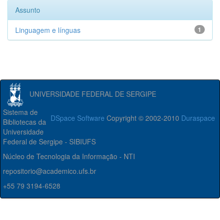
Assunto
Linguagem e línguas
1
UNIVERSIDADE FEDERAL DE SERGIPE
Sistema de
DSpace Software
Copyright © 2002-2010
Duraspace
Bibliotecas da
Universidade
Federal de Sergipe - SIBIUFS
Núcleo de Tecnologia da Informação - NTI
repositorio@academico.ufs.br
+55 79 3194-6528