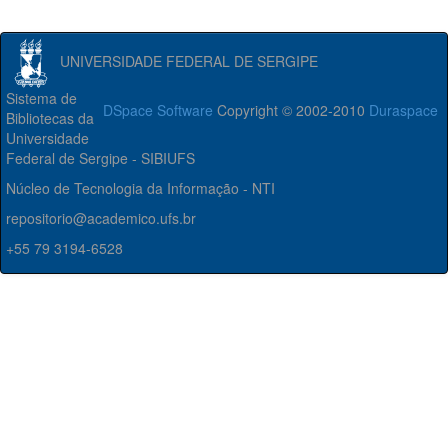
UNIVERSIDADE FEDERAL DE SERGIPE
Sistema de
DSpace Software
Copyright © 2002-2010
Duraspace
Bibliotecas da
Universidade
Federal de Sergipe - SIBIUFS
Núcleo de Tecnologia da Informação - NTI
repositorio@academico.ufs.br
+55 79 3194-6528