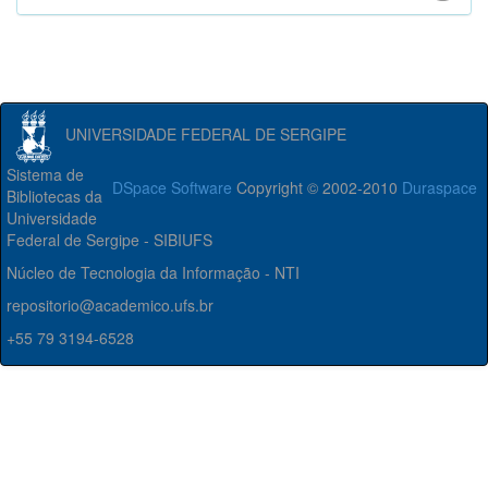
UNIVERSIDADE FEDERAL DE SERGIPE
Sistema de
DSpace Software
Copyright © 2002-2010
Duraspace
Bibliotecas da
Universidade
Federal de Sergipe - SIBIUFS
Núcleo de Tecnologia da Informação - NTI
repositorio@academico.ufs.br
+55 79 3194-6528