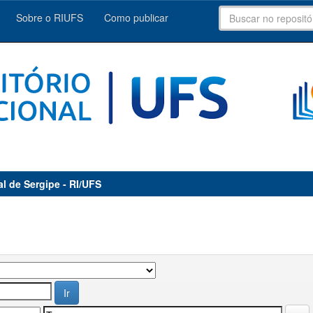
Sobre o RIUFS
Como publicar
al de Sergipe - RI/UFS