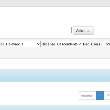
por
Ordenar
Registro(s)
Anterior
1
P