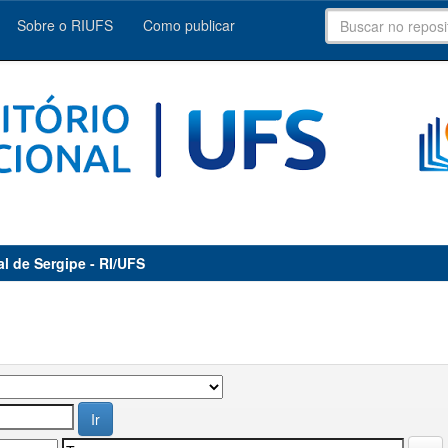
Sobre o RIUFS
Como publicar
al de Sergipe - RI/UFS