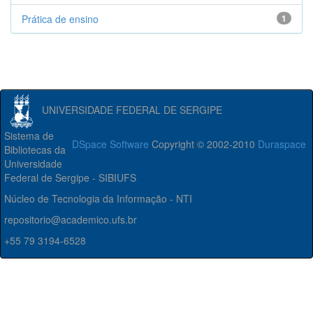
Prática de ensino
1
UNIVERSIDADE FEDERAL DE SERGIPE
Sistema de
DSpace Software
Copyright © 2002-2010
Duraspace
Bibliotecas da
Universidade
Federal de Sergipe - SIBIUFS
Núcleo de Tecnologia da Informação - NTI
repositorio@academico.ufs.br
+55 79 3194-6528