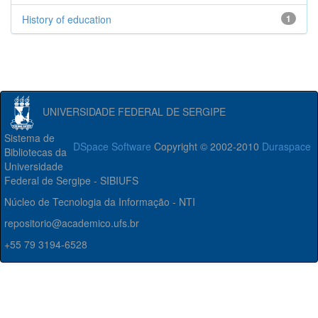
History of education
1
UNIVERSIDADE FEDERAL DE SERGIPE
Sistema de
DSpace Software
Copyright © 2002-2010
Duraspace
Bibliotecas da
Universidade
Federal de Sergipe - SIBIUFS
Núcleo de Tecnologia da Informação - NTI
repositorio@academico.ufs.br
+55 79 3194-6528