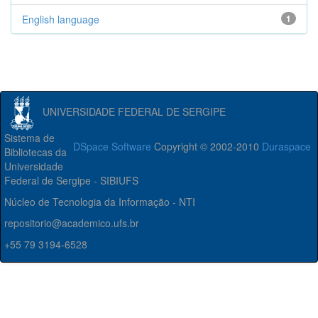
English language
1
UNIVERSIDADE FEDERAL DE SERGIPE
Sistema de
DSpace Software
Copyright © 2002-2010
Duraspace
Bibliotecas da
Universidade
Federal de Sergipe - SIBIUFS
Núcleo de Tecnologia da Informação - NTI
repositorio@academico.ufs.br
+55 79 3194-6528