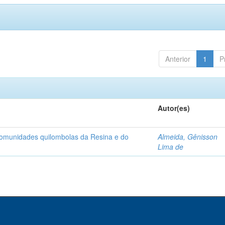
Anterior
1
P
Autor(es)
 comunidades quilombolas da Resina e do
Almeida, Gênisson
Lima de