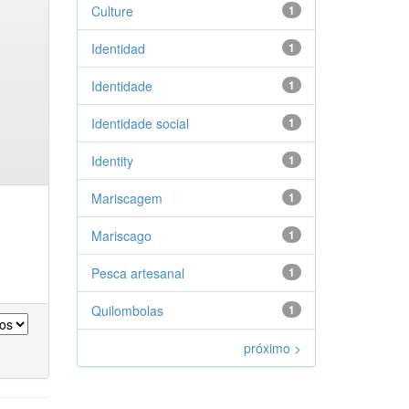
Culture
1
Identidad
1
Identidade
1
Identidade social
1
Identity
1
Mariscagem
1
Mariscago
1
Pesca artesanal
1
Quilombolas
1
próximo >