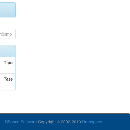
róximo
Tipo
Tese
DSpace Software
Copyright © 2002-2010
Duraspace