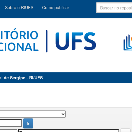
Sobre o RIUFS
Como publicar
al de Sergipe - RI/UFS