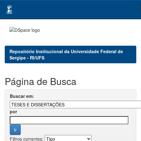
Skip
navigation
Repositório Institucional da Universidade Federal de
Sergipe - RI/UFS
Página de Busca
Buscar em:
por
Filtros correntes: