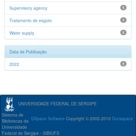
Supervisory agency
1
Tratamento de esgoto
1
Water supply
1
Data de Publicação
2022
1
UNIVERSIDADE FEDERAL DE SERGIPE
Sistema de
DSpace Software
Copyright © 2002-2010
Duraspace
Bibliotecas da
Universidade
Federal de Sergipe - SIBIUFS