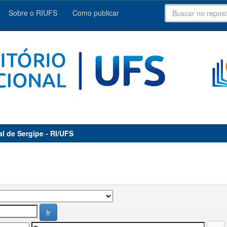
Sobre o RIUFS
Como publicar
al de Sergipe - RI/UFS