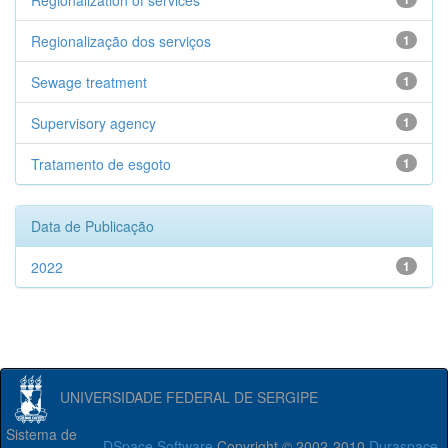
Regionalization of services
Regionalização dos serviços
1
Sewage treatment
1
Supervisory agency
1
Tratamento de esgoto
1
Data de Publicação
2022
1
UNIVERSIDADE FEDERAL DE SERGIPE
Sistema de
DSpace Software
Copyright © 2002-2010
Duraspace