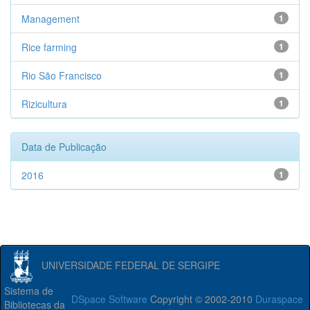
Management
1
Rice farming
1
Rio São Francisco
1
Rizicultura
1
Data de Publicação
2016
1
UNIVERSIDADE FEDERAL DE SERGIPE
Sistema de
DSpace Software
Copyright © 2002-2010
Duraspace
Bibliotecas da