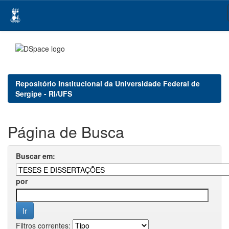
Skip
navigation
Repositório Institucional da Universidade Federal de
Sergipe - RI/UFS
Página de Busca
Buscar em:
por
Filtros correntes: