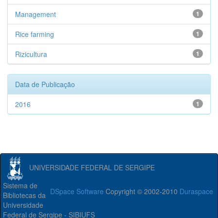
Management
1
Rice farming
1
Rizicultura
1
Data de Publicação
2016
1
UNIVERSIDADE FEDERAL DE SERGIPE
Sistema de
DSpace Software
Copyright © 2002-2010
Duraspace
Bibliotecas da
Universidade
Federal de Sergipe - SIBIUFS