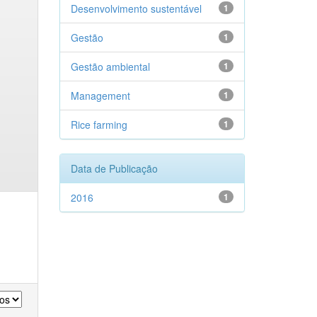
Desenvolvimento sustentável
1
Gestão
1
Gestão ambiental
1
Management
1
Rice farming
1
Data de Publicação
2016
1