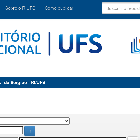
Sobre o RIUFS
Como publicar
al de Sergipe - RI/UFS