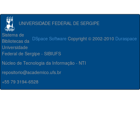
UNIVERSIDADE FEDERAL DE SERGIPE
Sistema de
DSpace Software
Copyright © 2002-2010
Duraspace
Bibliotecas da
Universidade
Federal de Sergipe - SIBIUFS
Núcleo de Tecnologia da Informação - NTI
repositorio@academico.ufs.br
+55 79 3194-6528