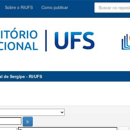
Sobre o RIUFS
Como publicar
al de Sergipe - RI/UFS