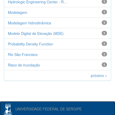
Hydrologic Engineering Center - R...
1
Modelagem
1
Modelagem hidrodinâmica
1
Modelo Digital de Elevação (MDE)
1
Probability Density Function
1
Rio São Francisco
1
Risco de inundação
1
próximo >
UNIVERSIDADE FEDERAL DE SERGIPE