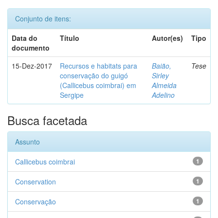
Conjunto de itens:
Data do
Título
Autor(es)
Tipo
documento
15-Dez-2017
Recursos e habitats para
Baião,
Tese
conservação do guigó
Sirley
(Callicebus coimbrai) em
Almeida
Sergipe
Adelino
Busca facetada
Assunto
Callicebus coimbrai
1
Conservation
1
Conservação
1