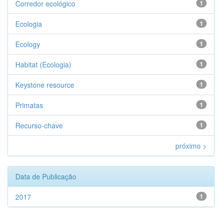
Corredor ecológico
1
Ecologia
1
Ecology
1
Habitat (Ecologia)
1
Keystone resource
1
Primatas
1
Recurso-chave
1
próximo >
Data de Publicação
2017
1