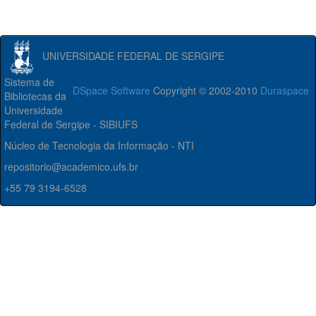
UNIVERSIDADE FEDERAL DE SERGIPE
Sistema de
DSpace Software
Copyright © 2002-2010
Duraspace
Bibliotecas da
Universidade
Federal de Sergipe - SIBIUFS
Núcleo de Tecnologia da Informação - NTI
repositorio@academico.ufs.br
+55 79 3194-6528