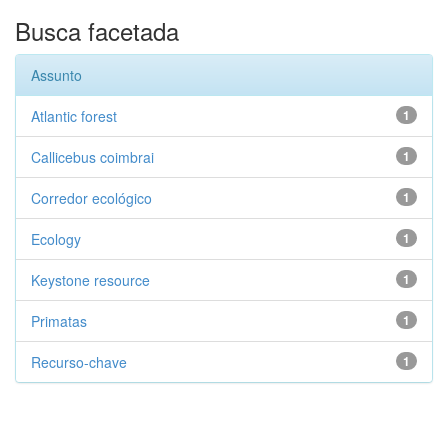
Busca facetada
Assunto
Atlantic forest
1
Callicebus coimbrai
1
Corredor ecológico
1
Ecology
1
Keystone resource
1
Primatas
1
Recurso-chave
1