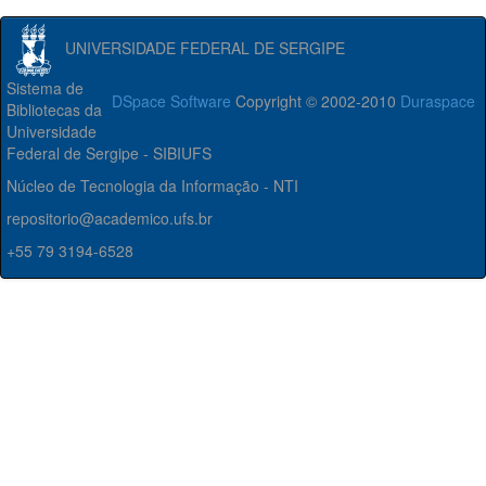
UNIVERSIDADE FEDERAL DE SERGIPE
Sistema de
DSpace Software
Copyright © 2002-2010
Duraspace
Bibliotecas da
Universidade
Federal de Sergipe - SIBIUFS
Núcleo de Tecnologia da Informação - NTI
repositorio@academico.ufs.br
+55 79 3194-6528