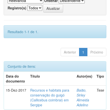
Ordenar
Registro(s)
Resultado 1-1 de 1.
Anterior
1
Próximo
Conjunto de itens:
Data do
Título
Autor(es)
Tipo
documento
15-Dez-2017
Recursos e habitats para
Baião,
Tese
conservação do guigó
Sirley
(Callicebus coimbrai) em
Almeida
Sergipe
Adelino