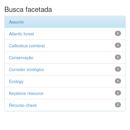
Busca facetada
Assunto
Atlantic forest
1
Callicebus coimbrai
1
Conservação
1
Corredor ecológico
1
Ecology
1
Keystone resource
1
Recurso-chave
1