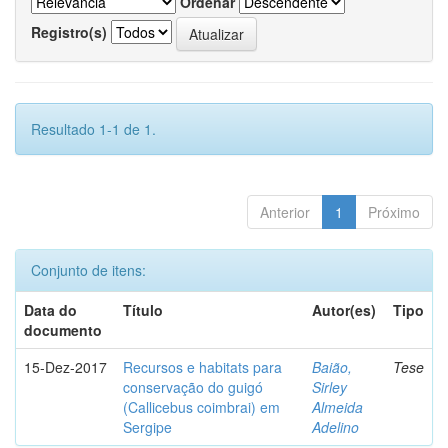
Ordenar
Registro(s)
Resultado 1-1 de 1.
Anterior
1
Próximo
Conjunto de itens:
Data do
Título
Autor(es)
Tipo
documento
15-Dez-2017
Recursos e habitats para
Baião,
Tese
conservação do guigó
Sirley
(Callicebus coimbrai) em
Almeida
Sergipe
Adelino