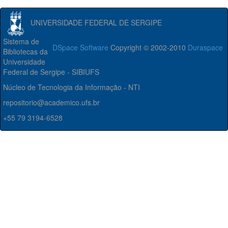
UNIVERSIDADE FEDERAL DE SERGIPE
Sistema de
DSpace Software
Copyright © 2002-2010
Duraspace
Bibliotecas da
Universidade
Federal de Sergipe - SIBIUFS
Núcleo de Tecnologia da Informação - NTI
repositorio@academico.ufs.br
+55 79 3194-6528