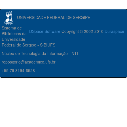
UNIVERSIDADE FEDERAL DE SERGIPE
Sistema de
DSpace Software
Copyright © 2002-2010
Duraspace
Bibliotecas da
Universidade
Federal de Sergipe - SIBIUFS
Núcleo de Tecnologia da Informação - NTI
repositorio@academico.ufs.br
+55 79 3194-6528