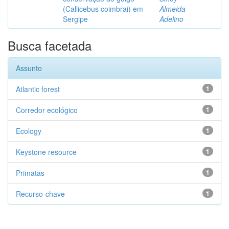
(Callicebus coimbrai) em
Almeida
Sergipe
Adelino
Busca facetada
Assunto
Atlantic forest
1
Corredor ecológico
1
Ecology
1
Keystone resource
1
Primatas
1
Recurso-chave
1