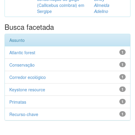
(Callicebus coimbrai) em
Almeida
Sergipe
Adelino
Busca facetada
Assunto
Atlantic forest
1
Conservação
1
Corredor ecológico
1
Keystone resource
1
Primatas
1
Recurso-chave
1