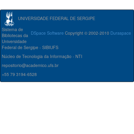
UNIVERSIDADE FEDERAL DE SERGIPE
Sistema de
DSpace Software
Copyright © 2002-2010
Duraspace
Bibliotecas da
Universidade
Federal de Sergipe - SIBIUFS
Núcleo de Tecnologia da Informação - NTI
repositorio@academico.ufs.br
+55 79 3194-6528