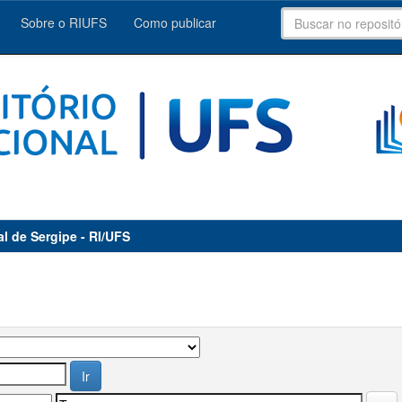
Sobre o RIUFS
Como publicar
al de Sergipe - RI/UFS