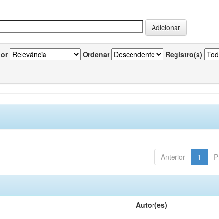
por
Ordenar
Registro(s)
Anterior
1
P
Autor(es)