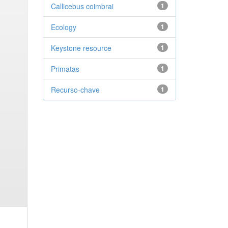
Callicebus coimbrai
1
Ecology
1
Keystone resource
1
Primatas
1
Recurso-chave
1