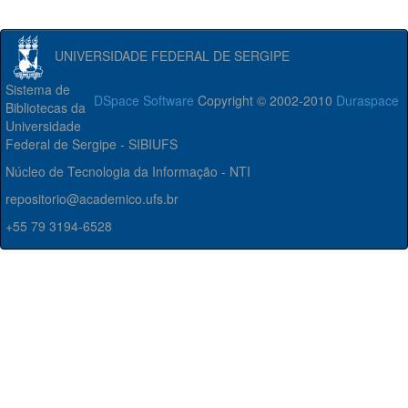
UNIVERSIDADE FEDERAL DE SERGIPE
Sistema de
DSpace Software
Copyright © 2002-2010
Duraspace
Bibliotecas da
Universidade
Federal de Sergipe - SIBIUFS
Núcleo de Tecnologia da Informação - NTI
repositorio@academico.ufs.br
+55 79 3194-6528