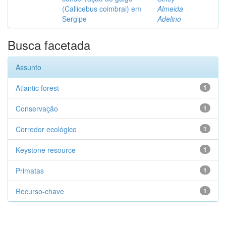
(Callicebus coimbrai) em
Almeida
Sergipe
Adelino
Busca facetada
Assunto
Atlantic forest
1
Conservação
1
Corredor ecológico
1
Keystone resource
1
Primatas
1
Recurso-chave
1