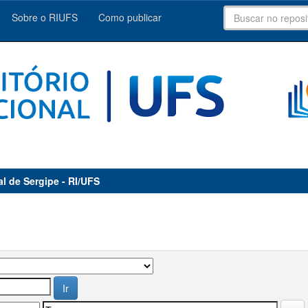
Sobre o RIUFS
Como publicar
al de Sergipe - RI/UFS