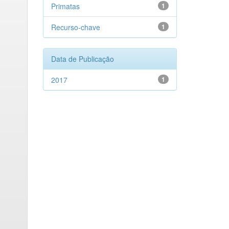
Primatas
1
Recurso-chave
1
Data de Publicação
2017
1