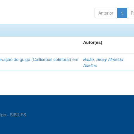
Anterior
1
P
Autor(es)
rvação do guigó (Callicebus coimbrai) em
Baião, Sirley Almeida
Adelino
gipe - SIBIUFS