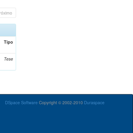
róximo
Tipo
Tese
DSpace Software
Copyright © 2002-2010
Duraspace