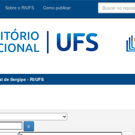
Sobre o RIUFS
Como publicar
al de Sergipe - RI/UFS