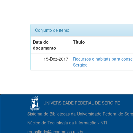
Conjunto de itens:
Data do
Título
documento
15-Dez-2017
Recursos e habitats para conse
Sergipe
UNIVERSIDADE FEDERAL DE SERGIPE
Sistema de Bibliotecas da Universidade Federal de Ser
Núcleo de Tecnologia da Informação - NTI
repositorio@academico.ufs.br