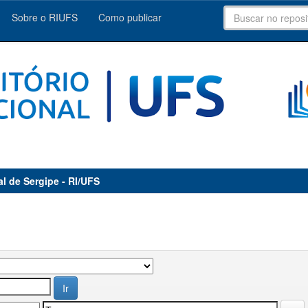
Sobre o RIUFS
Como publicar
al de Sergipe - RI/UFS