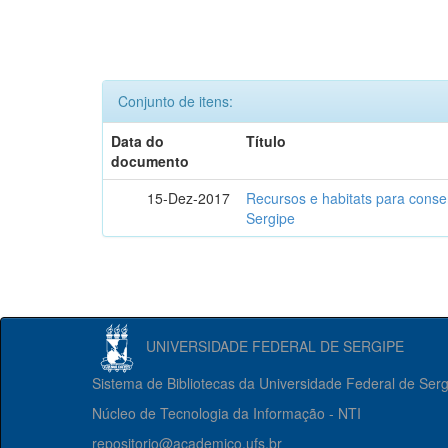
Conjunto de itens:
Data do
Título
documento
15-Dez-2017
Recursos e habitats para conse
Sergipe
UNIVERSIDADE FEDERAL DE SERGIPE
Sistema de Bibliotecas da Universidade Federal de Ser
Núcleo de Tecnologia da Informação - NTI
repositorio@academico.ufs.br