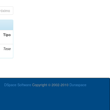
róximo
Tipo
Tese
DSpace Software
Copyright © 2002-2010
Duraspace