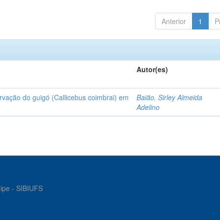
Anterior
1
P
Autor(es)
rvação do guigó (Callicebus coimbrai) em
Baião, Sirley Almeida
Adelino
gipe - SIBIUFS