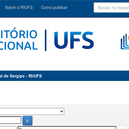
Sobre o RIUFS
Como publicar
al de Sergipe - RI/UFS