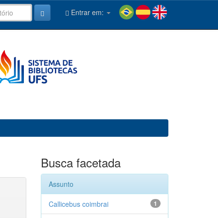
Entrar em:
Busca facetada
Assunto
Callicebus coimbrai
1