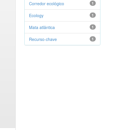
Corredor ecológico
1
Ecology
1
Mata atlântica
1
Recurso-chave
1